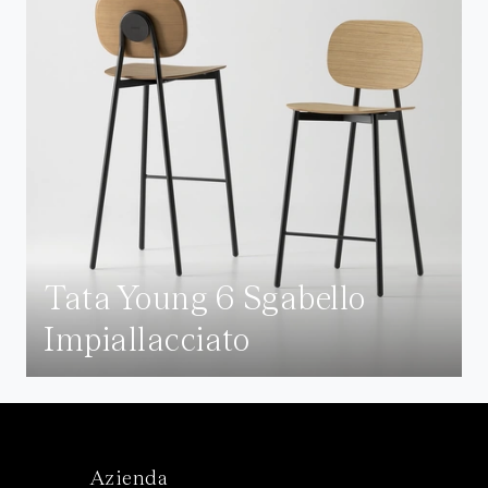
Tata Young 6 Sgabello
Impiallacciato
Azienda