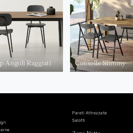
p Angoli Raggiati
Consolle Slimmy
Pareti Attrezzate
Salotti
ign
derne
Zona Notte