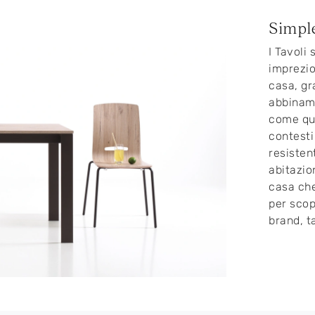
Simpl
I Tavoli
imprezios
casa, gr
abbiname
come que
contesti
resistent
abitazio
casa che
per scop
brand, t