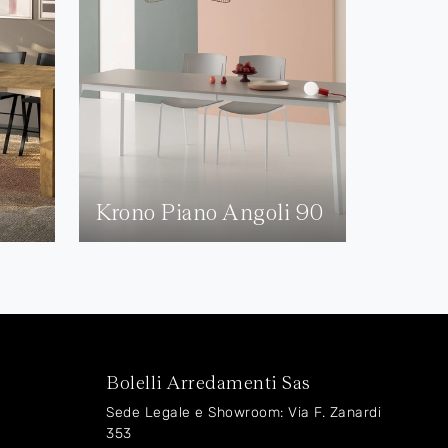
Krono Piano Angoli 90
Bolelli Arredamenti Sas
Sede Legale e Showroom: Via F. Zanardi
353