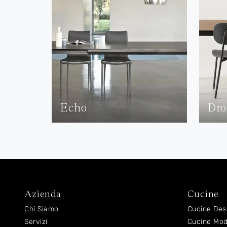
Echo
Dro
Azienda
Cucine
Chi Siamo
Cucine Des
Servizi
Cucine Mo