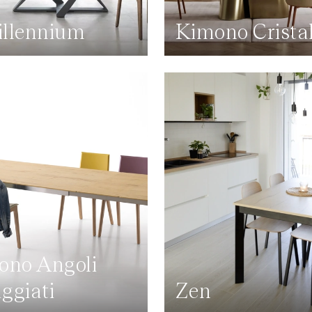
llennium
Kimono Cristal
ono Angoli
ggiati
Zen