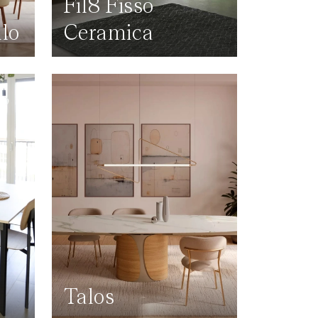
Fil8 Fisso
lo
Ceramica
Talos