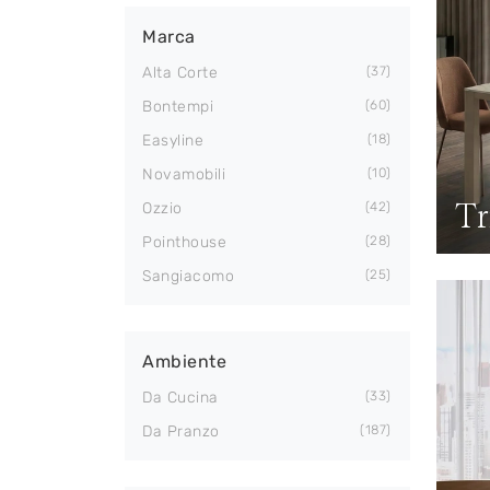
Marca
Alta Corte
37
Bontempi
60
Easyline
18
Novamobili
10
Tr
Ozzio
42
Pointhouse
28
Sangiacomo
25
Ambiente
Da Cucina
33
Da Pranzo
187