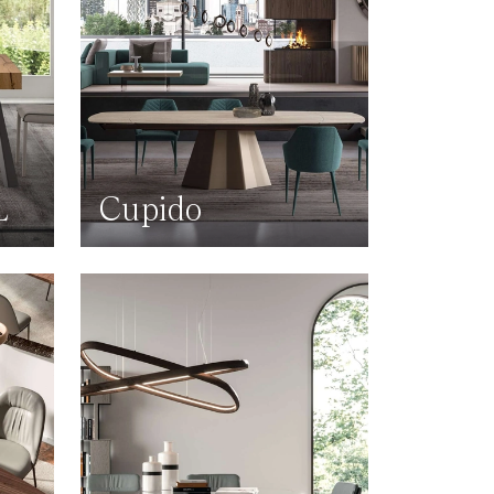
L
Cupido