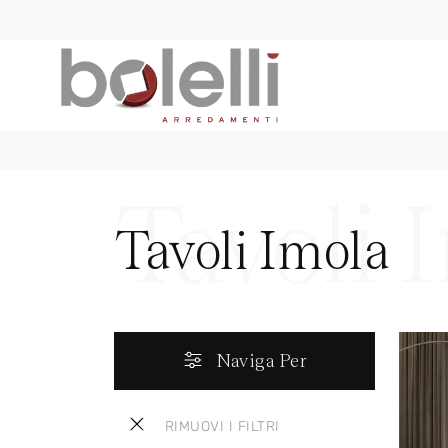
Tavoli Imola
Naviga Per
RIMUOVI I FILTRI