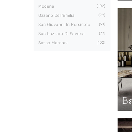
Modena
102
Ozzano Dell'Emilia
99
San Giovanni In Persiceto
91
San Lazzaro Di Savena
77
Sasso Marconi
102
Ba