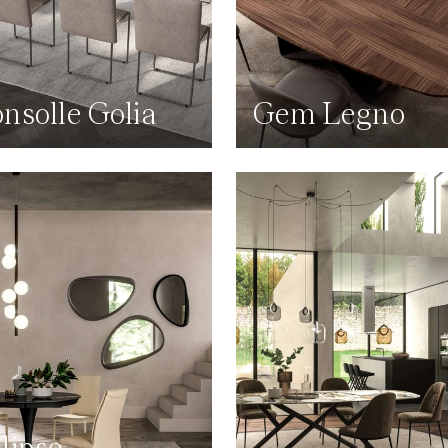
nsolle Golia
Gem Legno
lipse