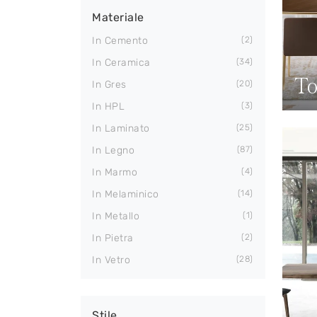
Materiale
In Cemento
2
In Ceramica
34
To
In Gres
20
In HPL
3
In Laminato
25
In Legno
87
In Marmo
4
In Melaminico
14
In Metallo
1
In Pietra
2
In Vetro
28
Stile