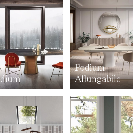
Podium
odium
Allungabile