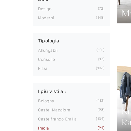
Design
72
Mi
Moderni
148
Tipologia
Allungabili
101
Consolle
13
Fissi
106
I più visti a :
Bologna
113
Kr
Castel Maggiore
98
Ra
Castelfranco Emilia
104
Imola
94