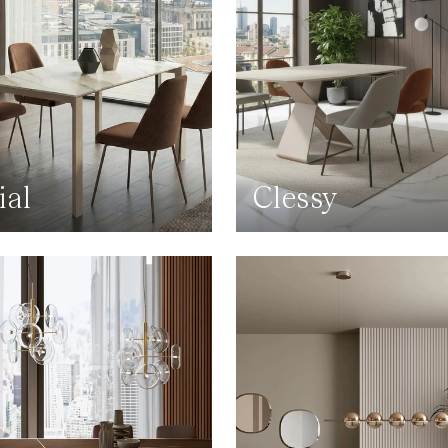
ial
Clessy