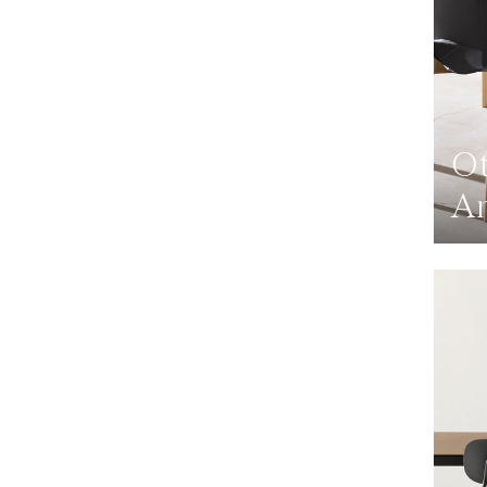
Ot
An