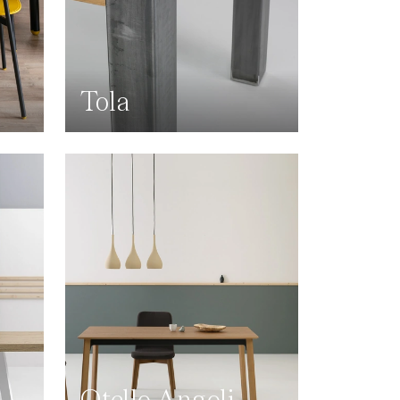
Tola
Otello Angoli