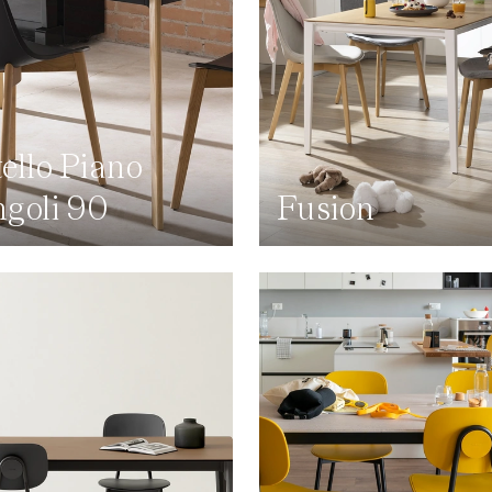
ello Piano
goli 90
Fusion