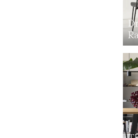
Dr
Ra
Th