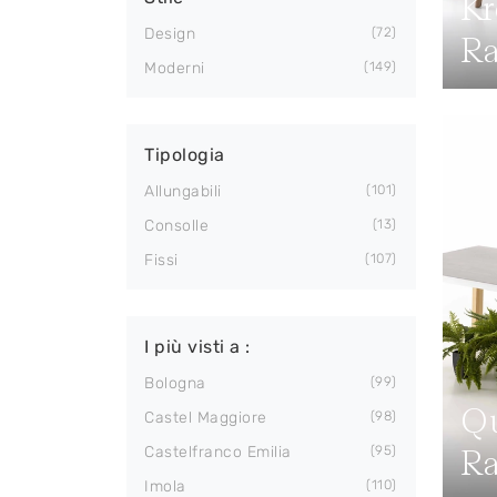
Kr
Design
72
Ra
Moderni
149
Tipologia
Allungabili
101
Consolle
13
Fissi
107
I più visti a :
Bologna
99
Qu
Castel Maggiore
98
Ra
Castelfranco Emilia
95
Imola
110