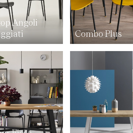
op Angoli
ggiati
Combo Plus
or Fisso