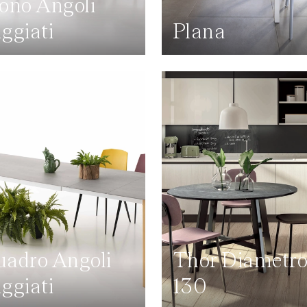
ono Angoli
ggiati
Plana
adro Angoli
Thor Diametr
ggiati
130