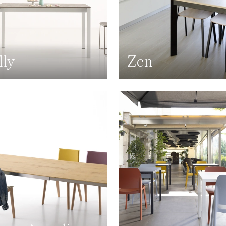
lly
Zen