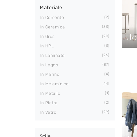
Materiale
In Cemento
2
In Ceramica
33
Jo
In Gres
20
In HPL
3
In Laminato
26
In Legno
87
In Marmo
4
In Melaminico
14
In Metallo
1
In Pietra
2
In Vetro
29
Stile