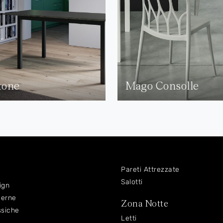
tone
Mago Consolle
Pareti Attrezzate
Salotti
ign
derne
Zona Notte
ssiche
Letti