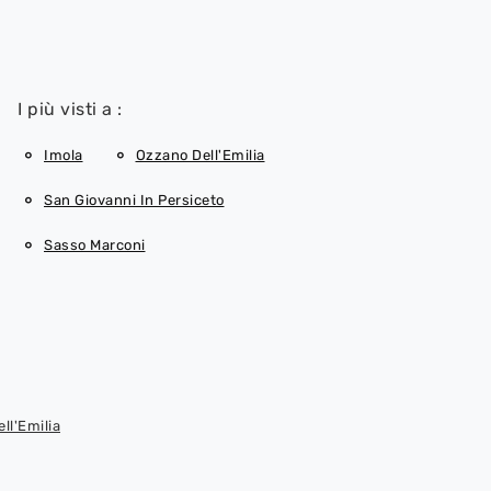
I più visti a :
Imola
Ozzano Dell'Emilia
San Giovanni In Persiceto
Sasso Marconi
ll'Emilia