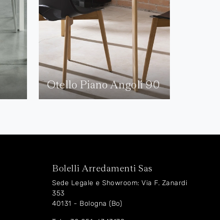
Otello Piano Angoli 90
Bolelli Arredamenti Sas
Sede Legale e Showroom: Via F. Zanardi
353
40131 - Bologna (Bo)