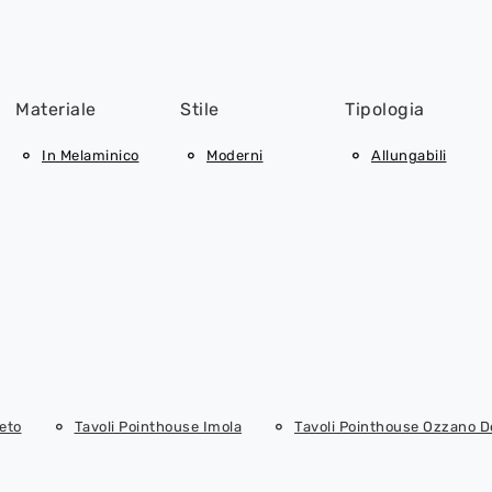
Materiale
Stile
Tipologia
In Melaminico
Moderni
Allungabili
eto
Tavoli Pointhouse Imola
Tavoli Pointhouse Ozzano De