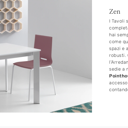
Zen
I Tavoli 
completa
hai semp
come que
spazi e 
robusti.
l'Arreda
sedie a
Pointho
accessor
contando