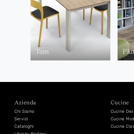
Tom
Plu
Azienda
Cucine
Chi Siamo
Cucine Des
Servizi
Cucine Mo
Cataloghi
Cucine Cla
I Nostri Partner