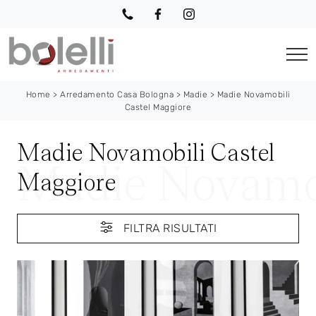
Home
>
Arredamento Casa Bologna
>
Madie
>
Madie Novamobili
Castel Maggiore
Madie Novamobili Castel
Maggiore
FILTRA RISULTATI