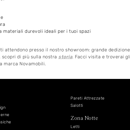
de
ura
 materiali durevoli ideali per i tuoi spazi
zi ti attendono presso il nostro showroom: grande dedizion
scopri di più sulla nostra
storia
. Facci visita e troverai g
lla marca Novamobili.
Pareti Attrezzate
Salotti
ign
derne
Zona Notte
ssiche
Letti