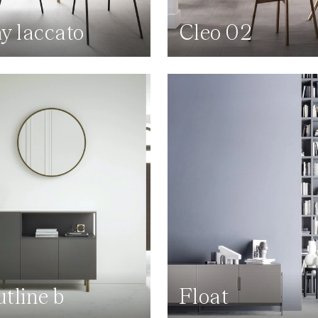
y laccato
Cleo 02
tline b
Float