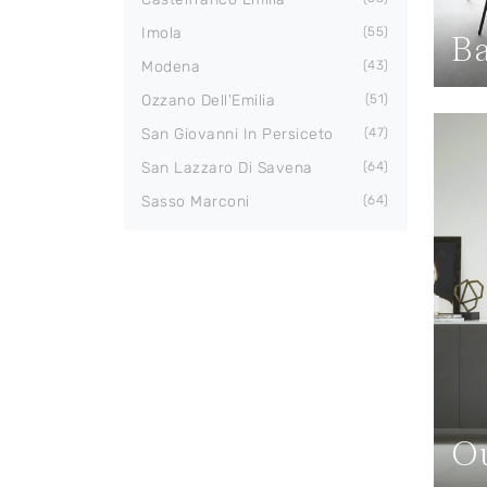
Imola
55
Ba
Modena
43
Ozzano Dell'Emilia
51
San Giovanni In Persiceto
47
San Lazzaro Di Savena
64
Sasso Marconi
64
Ou