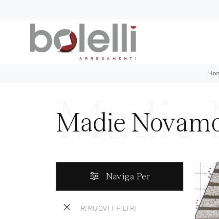
Ho
Madie Novamob
Naviga Per
RIMUOVI I FILTRI