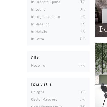
In Laccato Opaco
39
In Legno
45
In Legno Laccato
3
In Materico
3
Bo
In Metallo
2
In Vetro
14
Stile
Moderne
122
I più visti a :
Bologna
54
Castel Maggiore
57
Castelfranco Emilia
53