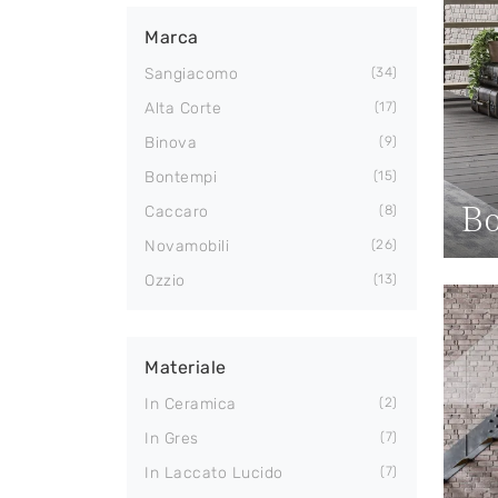
Marca
Sangiacomo
34
Alta Corte
17
Binova
9
Bontempi
15
Bo
Caccaro
8
Novamobili
26
Ozzio
13
Materiale
In Ceramica
2
In Gres
7
In Laccato Lucido
7