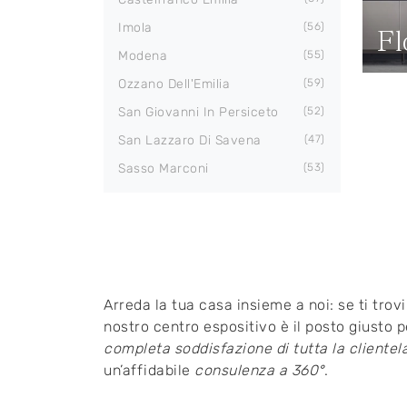
Imola
56
Fl
Modena
55
Ozzano Dell'Emilia
59
San Giovanni In Persiceto
52
San Lazzaro Di Savena
47
Sasso Marconi
53
Arreda la tua casa insieme a noi: se ti tro
nostro centro espositivo è il posto giusto 
completa soddisfazione di tutta la clientel
un’affidabile
consulenza a 360°
.