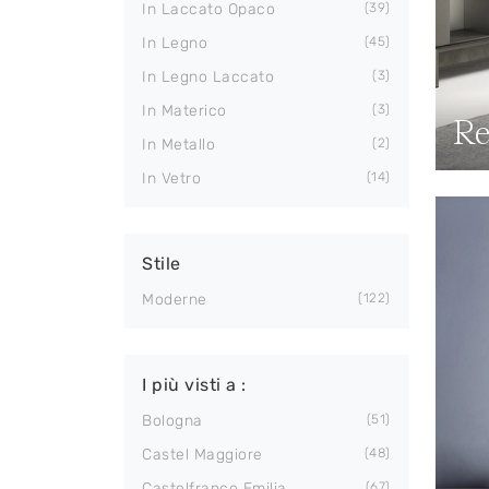
In Laccato Opaco
39
In Legno
45
In Legno Laccato
3
In Materico
3
Re
In Metallo
2
In Vetro
14
Stile
Moderne
122
I più visti a :
Bologna
51
Castel Maggiore
48
Castelfranco Emilia
67