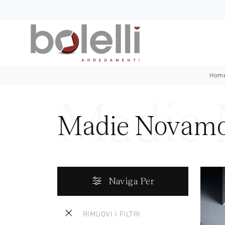
Hom
Madie Novamob
Naviga Per
RIMUOVI I FILTRI