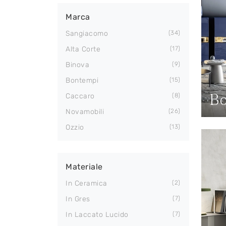
Marca
Sangiacomo
34
Alta Corte
17
Binova
9
Bontempi
15
Bo
Caccaro
8
Novamobili
26
Ozzio
13
Materiale
In Ceramica
2
In Gres
7
In Laccato Lucido
7