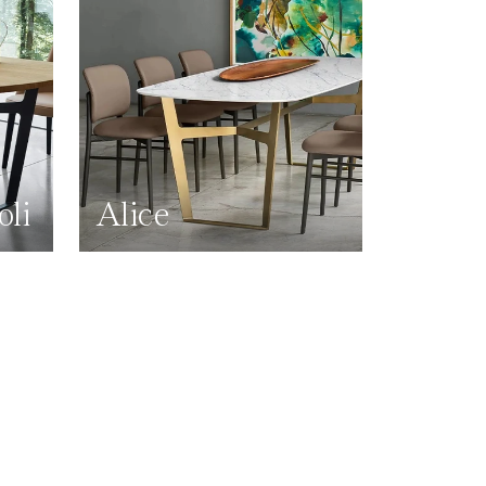
oli
Alice