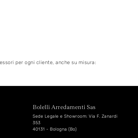
essori per ogni cliente, anche su misura:
Bolelli Arredamenti Sas
Sede Legale e Showroom: Via F. Zanardi
353
40131 - Bologna (Bo)