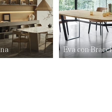
ena
Eva con Bracci