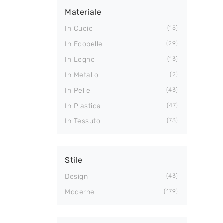
Materiale
In Cuoio
15
In Ecopelle
29
In Legno
13
In Metallo
2
In Pelle
43
In Plastica
47
In Tessuto
73
Stile
Design
43
Moderne
179