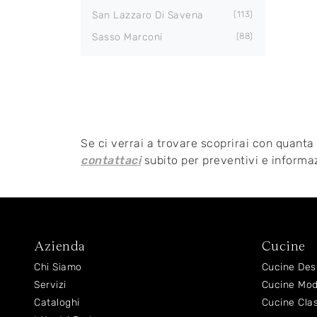
San Lazzaro Di Savena
113
Sasso Marconi
88
Se ci verrai a trovare scoprirai con quanta
contattaci
subito per preventivi e informaz
Azienda
Cucine
Chi Siamo
Cucine Des
Servizi
Cucine Mo
Cataloghi
Cucine Cla