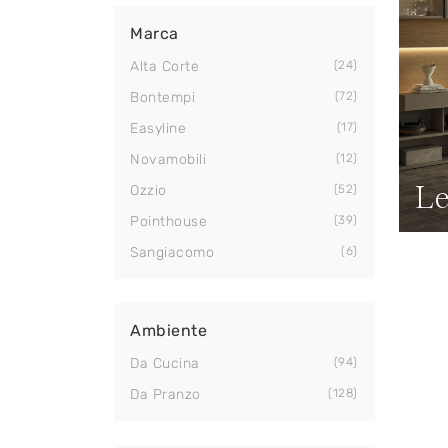
Marca
Alta Corte
24
Bontempi
72
Easyline
17
Novamobili
12
L
Ozzio
52
Pointhouse
39
Sangiacomo
6
Ambiente
Da Cucina
94
Da Pranzo
128