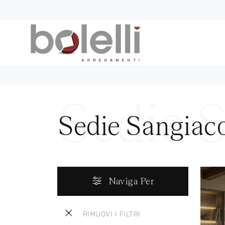
Sedie Sangiac
Naviga Per
RIMUOVI I FILTRI