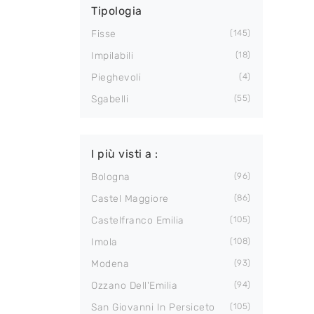
Tipologia
Fisse
145
Impilabili
18
Pieghevoli
4
Sgabelli
55
I più visti a :
Bologna
96
Castel Maggiore
86
Castelfranco Emilia
105
Imola
108
Modena
93
Ozzano Dell'Emilia
94
San Giovanni In Persiceto
105