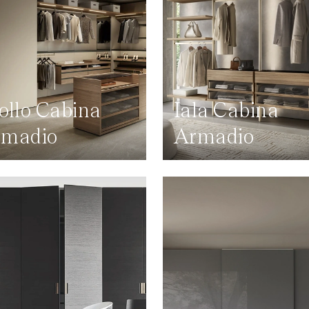
ollo Cabina
Iala Cabina
rmadio
Armadio