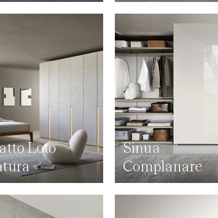
atto Loto
Sinua
tura
Complanare