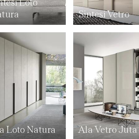
ntesi Loto
tura
Sintesi Vetro
a Loto Natura
Ala Vetro Juta