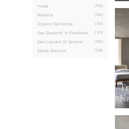
Imola
100
Modena
105
Ozzano Dell'Emilia
101
San Giovanni In Persiceto
101
San Lazzaro Di Savena
106
Sasso Marconi
108
Tr
Na