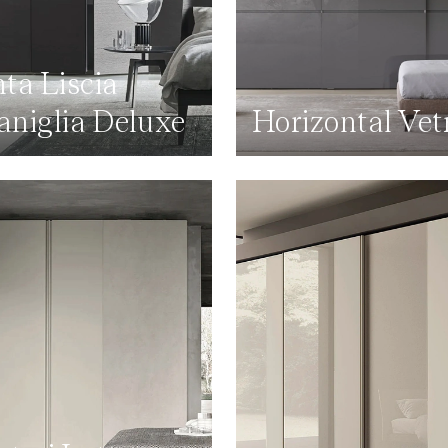
ta Liscia
niglia Deluxe
Horizontal Vet