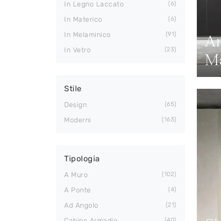
In Legno Laccato
6
In Materico
6
In Melaminico
91
An
In Vetro
23
Ma
Stile
Design
65
Moderni
163
Tipologia
A Muro
102
A Ponte
4
Ad Angolo
21
Cabine Armadio
40