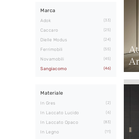
Marca
Adok
33
Caccaro
25
Dielle Modus
24
At
Ferrimobili
55
A
Novamobili
45
Sangiacomo
46
Materiale
In Gres
2
In Laccato Lucido
6
In Laccato Opaco
83
In Legno
11