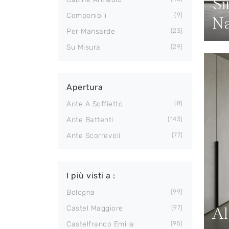
Si
Componibili
9
Na
Per Mansarde
23
Su Misura
29
Apertura
Ante A Soffietto
8
Ante Battenti
143
Ante Scorrevoli
77
I più visti a :
Bologna
99
Al
Castel Maggiore
97
Castelfranco Emilia
95