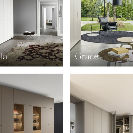
la
Grace