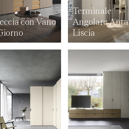
Terminale
eccia con Vano
Angolare Anta
Giorno
Liscia