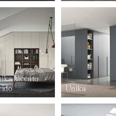
ika laccato
cido
Unika