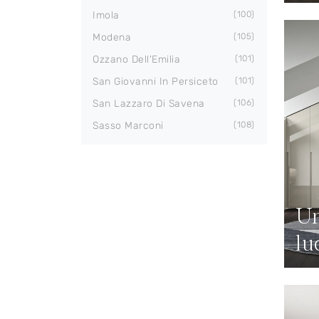
Imola
100
Modena
105
Ozzano Dell'Emilia
101
San Giovanni In Persiceto
101
San Lazzaro Di Savena
106
Sasso Marconi
108
Un
lu