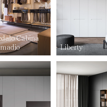
dalo Cabina
rmadio
Liberty