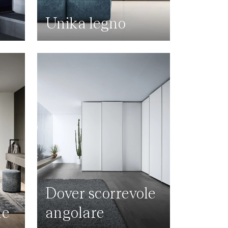
Unika legno
Dover scorrevole
le
angolare