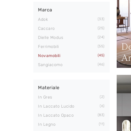
Marca
Adok
33
Caccaro
25
Dielle Modus
24
De
Ferrimobili
55
A
Novamobili
45
Sangiacomo
46
Materiale
In Gres
2
In Laccato Lucido
6
In Laccato Opaco
83
In Legno
11