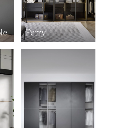
le
Perry