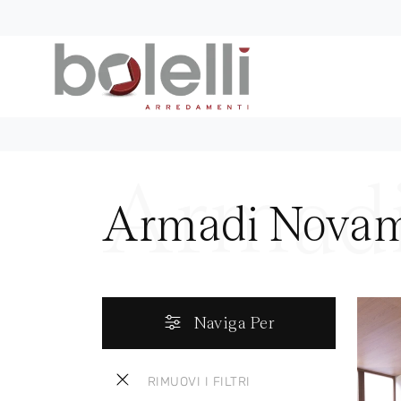
Armadi Novam
Naviga Per
RIMUOVI I FILTRI