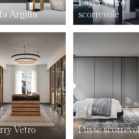
Layer Vetro
fa Argilla
scorrevole
rry Vetro
Plissé scorrevo