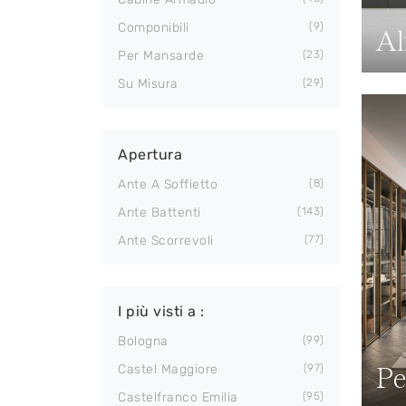
Componibili
9
Al
Per Mansarde
23
Su Misura
29
Apertura
Ante A Soffietto
8
Ante Battenti
143
Ante Scorrevoli
77
I più visti a :
Bologna
99
Pe
Castel Maggiore
97
Castelfranco Emilia
95