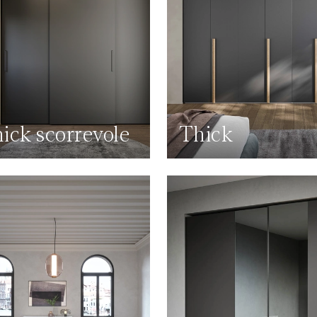
ick scorrevole
Thick