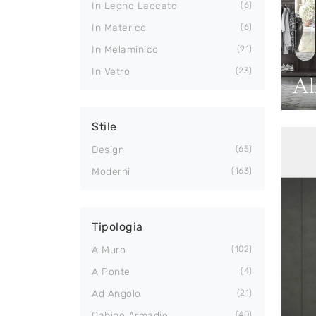
In Legno Laccato
6
In Materico
6
In Melaminico
91
In Vetro
23
Al
Stile
Design
65
Moderni
163
Tipologia
A Muro
102
A Ponte
4
Ad Angolo
21
Cabine Armadio
40