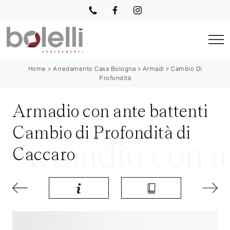
Home
>
Arredamento Casa Bologna
>
Armadi
>
Cambio Di
Profondità
Armadio con ante battenti
Cambio di Profondità di
Caccaro