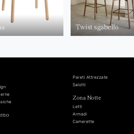
na
Twist sgabello
Pareti Attrezzate
Salotti
ign
derne
Zona Notte
ssiche
Letti
orno
Armadi
Camerette