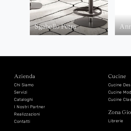
Sgabello Petra
An
Azienda
Cucine
Chi Siamo
Cucine Des
Servizi
Cucine Mo
Cataloghi
Cucine Cla
I Nostri Partner
Zona Gi
Realizzazioni
Librerie
Contatti