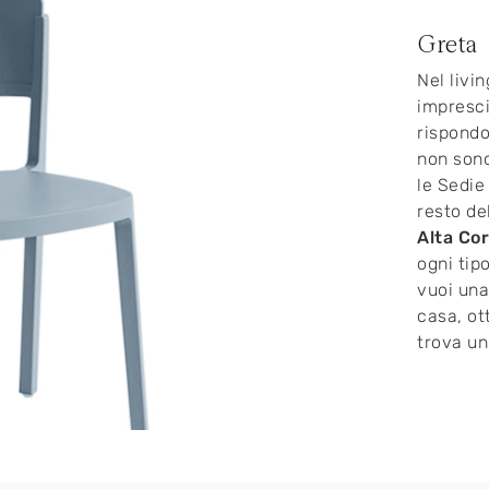
Greta
Nel livi
imprescin
rispondo
non sono
le Sedie
resto de
Alta Co
ogni tip
vuoi una
casa, ot
trova un