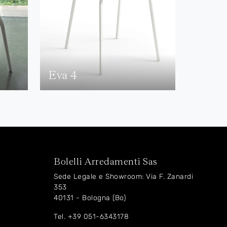
Eva 4
Bolelli Arredamenti Sas
Sede Legale e Showroom: Via F. Zanardi
353
40131 - Bologna (Bo)
Tel.
+39 051-6343178