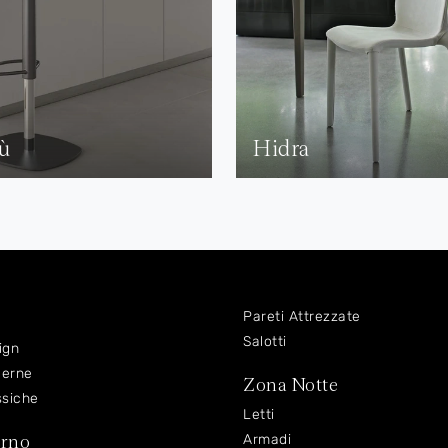
ù
Hidra
Pareti Attrezzate
Salotti
ign
derne
Zona Notte
ssiche
Letti
orno
Armadi