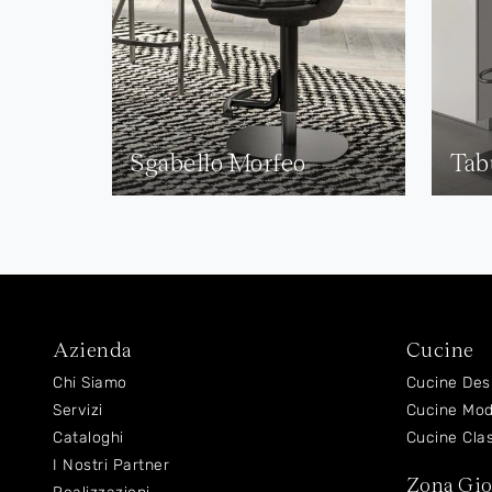
Sgabello Morfeo
Tab
Azienda
Cucine
Chi Siamo
Cucine Des
Servizi
Cucine Mo
Cataloghi
Cucine Cla
I Nostri Partner
Zona Gi