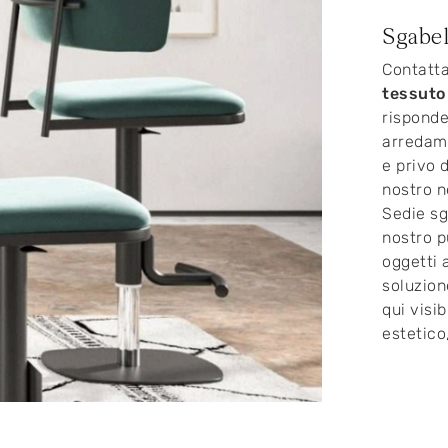
Sgabel
Contatta
tessuto
risponde
arredame
e privo d
nostro n
Sedie sg
nostro p
oggetti 
soluzion
qui visi
estetico