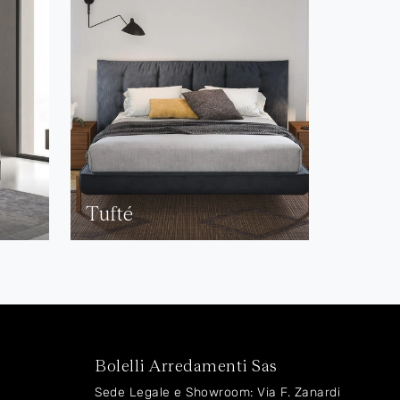
Tufté
Bolelli Arredamenti Sas
Sede Legale e Showroom: Via F. Zanardi