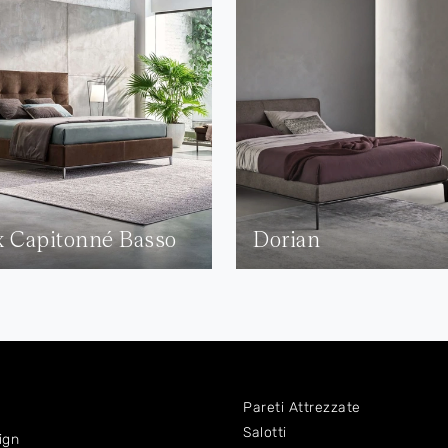
 Capitonné Basso
Dorian
Pareti Attrezzate
Salotti
ign