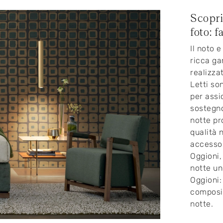
Scopri
foto: f
Il noto 
ricca ga
realizza
Letti so
per assi
sostegno
notte pr
qualità 
accessor
Oggioni, 
notte un
Oggioni:
composiz
notte.