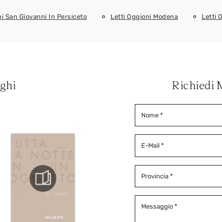
ni San Giovanni In Persiceto
Letti Oggioni Modena
Letti 
oghi
Richiedi 