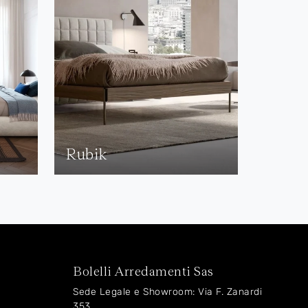
Rubik
Bolelli Arredamenti Sas
Sede Legale e Showroom: Via F. Zanardi
353