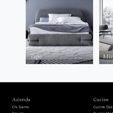
Tape
Miz
Azienda
Cucine
Chi Siamo
Cucine Des