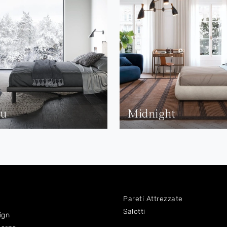
u
Midnight
Pareti Attrezzate
Salotti
ign