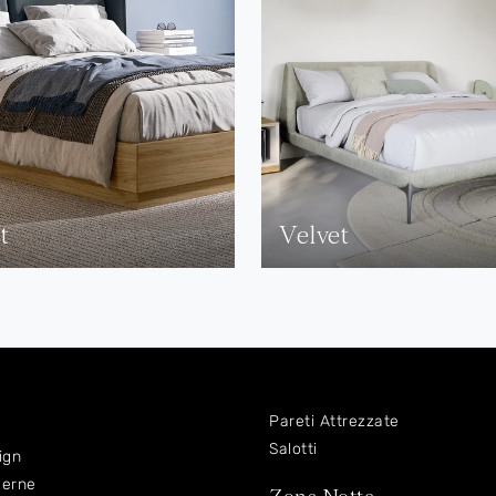
t
Velvet
Pareti Attrezzate
Salotti
ign
derne