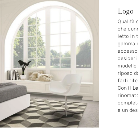
Logo
Qualità 
che conn
letto in
gamma di
accessor
desideri
modello 
riposo d
farti ri
Con il
Le
rinomato
completa
e un des