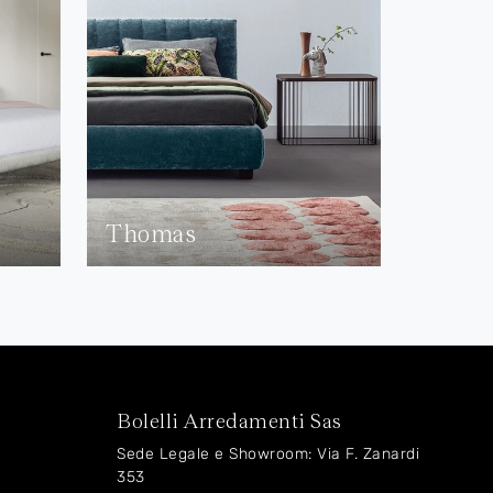
Thomas
Bolelli Arredamenti Sas
Sede Legale e Showroom: Via F. Zanardi
353