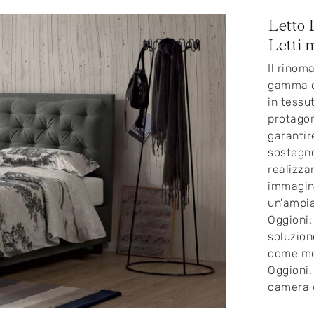
Letto 
Letti m
Il rinom
gamma di
in tessu
protagon
garantir
sostegno
realizza
immagina
un'ampia
Oggioni: 
soluzion
come mer
Oggioni, 
camera d