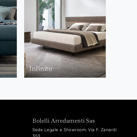
Infinito
Bolelli Arredamenti Sas
Sede Legale e Showroom: Via F. Zanardi
353