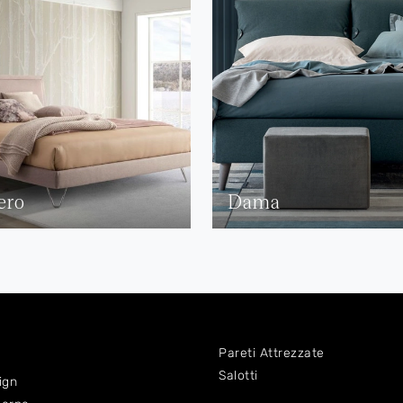
ero
Dama
Pareti Attrezzate
Salotti
ign