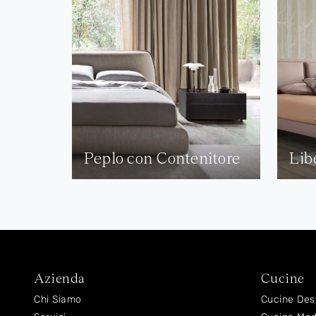
Peplo con Contenitore
Lib
Azienda
Cucine
Chi Siamo
Cucine Des